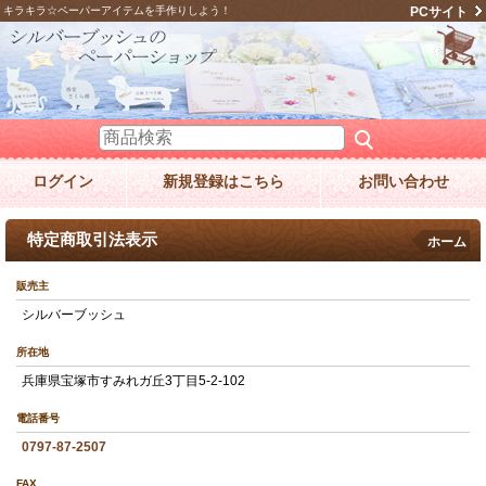
キラキラ☆ペーパーアイテムを手作りしよう！
PCサイト
ログイン
新規登録はこちら
お問い合わせ
特定商取引法表示
ホーム
販売主
シルバーブッシュ
所在地
兵庫県宝塚市すみれガ丘3丁目5-2-102
電話番号
0797-87-2507
FAX