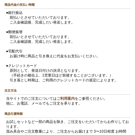
商品代金の支払い時期
●銀行振込
前払いとさせていただいております。
ご入金確認後、完成しだい発送します。
●郵便振替
前払いとさせていただいております。
ご入金確認後、完成しだい発送します。
●宅配代引
お届け時に商品と引き換えに代金をお支払いください。
●クレジットカード
原則として、発送日付けの決済となります。
（手続きの都合上、1営業日ほど前後することがございます。）
引き落とし時期は、ご利用のクレジットカードの規定によります。
注文方法
当サイトでのご注文については
ご利用案内
をご参照ください。
他に、お電話、メールでもご注文を承ります。
商品引渡時期
お試しセットなど一部の商品を除き、ご注文をいただいてからお作りしてお
ります。
混み具合やご注文数量により、ご注文からお届けまで 3〜10日程度 お時間