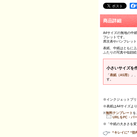
商品詳細
A4サイズの無地の中
フレットです。
席次表やパンフレット
表紙、中紙はともに上
ふたりの写真や似顔絵
小さいサイズを
「
表紙（A5用）
」
す。
※インクジェットプリ
※表紙はA4サイズよ
※
無料テンプレート
を
URLをPC・パ
※「中紙の大きさを変
“キレイに” “