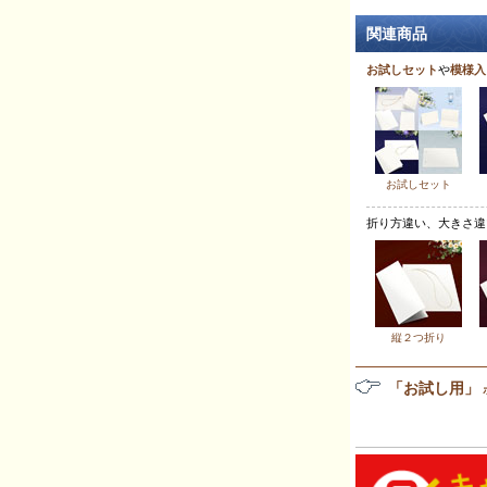
関連商品
お試しセット
や
模様入
お試しセット
折り方違い、大きさ違
縦２つ折り
「お試し用」