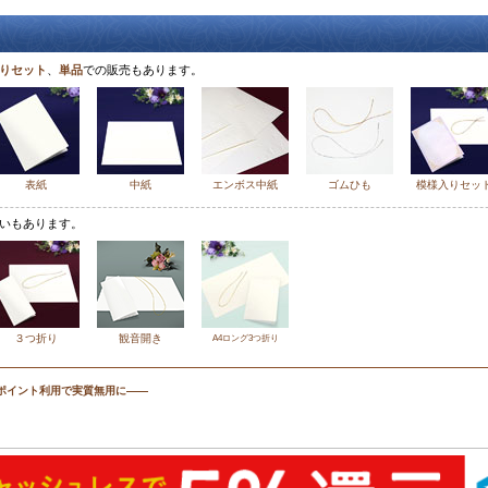
りセット
、
単品
での販売もあります。
表紙
中紙
エンボス中紙
ゴムひも
模様入りセッ
いもあります。
３つ折り
観音開き
A4ロング3つ折り
ポイント利用で実質無用に――