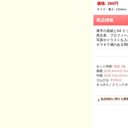
価格
:
380円
サイズ・重さ
:
120sbm
商品情報
厚手の表紙とA4 
席次表、プロフィー
写真やイラストを入
キラキラ感のある用
セット内容
:
表紙 1枚
表紙
:
約30.4cm×21.5c
中紙
:
約29.7cm×
ゴムひも
:
約45cm
ネコポス／クリックポ
返品特約に関する重