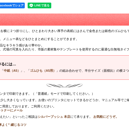
Facebookでシェア
紙を横に２つ折りにし、ひとまわり大きい厚手の表紙にはさんで金色または銀色のゴムひも
、メニュー表などをひとまとめにすることができます。
品なキラキラ感があり華やか。
、式場の写真を入れたり、市販の素材集やテンプレートを使用するのに最適な白無地タイ
作るには…
、「
中紙（A5）
」、「
ゴムひも（A5用）
」の組み合わせで、半分サイズ（面積比）の横２つ
ンタで印刷できます。（「普通紙」モードで印刷してください。）
り少し大きくなっています。お使いのプリンタにセットできるかどうか、マニュアル等でご
ご用意しております。ご利用ください。
ートナーにメール
えたい」といったご相談は
シルバーブッシュ 本店
にて承ります。
お気軽にどうぞ。
効率よく” 綴じるコツ