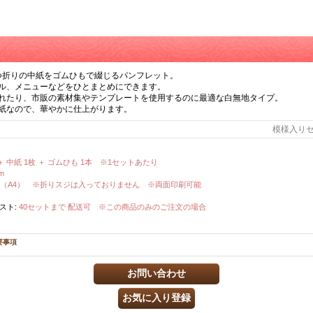
２つ折りの中紙をゴムひもで綴じるパンフレット。
ル、メニューなどをひとまとめにできます。
れたり、市販の素材集やテンプレートを使用するのに最適な白無地タイプ。
紙なので、華やかに仕上がります。
模様入り
 ＋ 中紙 1枚 ＋ ゴムひも 1本 ※1セットあたり
m
21cm （A4） ※折りスジは入っておりません ※両面印刷可能
スト
:
40セットまで 配送可 ※この商品のみのご注文の場合
要事項