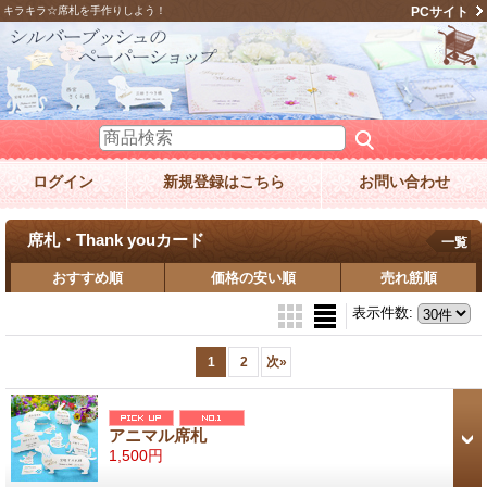
キラキラ☆席札を手作りしよう！
PCサイト
ログイン
新規登録はこちら
お問い合わせ
席札・Thank youカード
一覧
おすすめ順
価格の安い順
売れ筋順
表示件数
:
1
2
次
»
アニマル席札
1,500円