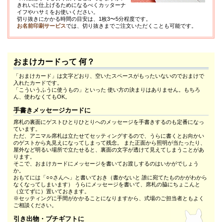
きれいに仕上げるためになるべくカッターナ
イフやハサミをお使いください。
切り抜きにかかる時間の目安は、1枚3〜5分程度です。
お名前印刷サービス
では、切り抜きまでご注文いただくことも可能です。
おまけカードって 何？
「おまけカード」は文字どおり、空いたスペースがもったいないのでおまけで
入れたカードです。
「こういうふうに使うもの」といった 使い方の決まりはありません。もちろ
ん、使わなくてもOK。
手書きメッセージカードに
席札の裏面にゲストひとりひとりへのメッセージを手書きするのも定番になっ
ています。
ただ、アニマル席札は立たせてセッティングするので、うらに書くとお向かい
のゲストから丸見えになってしまって残念。 また正面から照明が当たったり、
屋外など明るい場所で立たせると、裏面の文字が透けて見えてしまうことがあ
ります。
そこで、おまけカードにメッセージを書いてお渡しするのはいかがでしょう
か。
おもてには「○○さんへ」と書いておき（書かないと 誰に宛てたものかがわから
なくなってしまいます） うらにメッセージを書いて、席札の脇にちょこんと
（立てずに）置いておきます。
※セッティングに手間がかかることになりますから、式場のご担当者ともよく
ご相談ください。
引き出物・プチギフトに