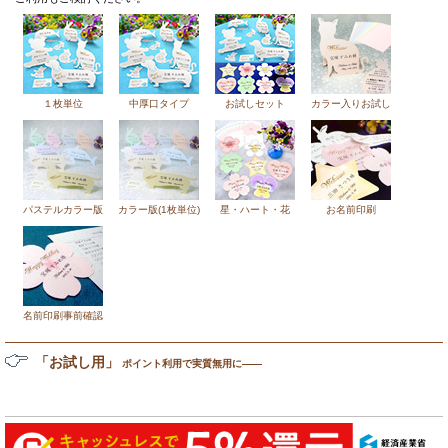
１枚単位
中厚口タイプ
お試しセット
カラー入りお試し
パステルカラー版
カラー版(1枚単位)
星・ハート・花
お名前印刷
名前印刷事前確認
「お試し用」
ポイント利用で実質無用に――