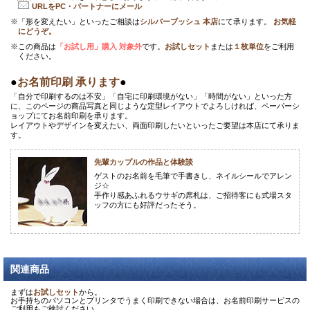
URLをPC・パートナーにメール
※「形を変えたい」といったご相談は
シルバーブッシュ 本店
にて承ります。
お気軽
にどうぞ。
※この商品は
「お試し用」購入
対象外
です。
お試しセット
または
１枚単位
をご利用
ください。
●
お名前印刷 承ります
●
「自分で印刷するのは不安」「自宅に印刷環境がない」「時間がない」といった方
に、このページの商品写真と同じような定型レイアウトでよろしければ、ペーパーシ
ョップにてお名前印刷を承ります。
レイアウトやデザインを変えたい、両面印刷したいといったご要望は本店にて承りま
す。
先輩カップルの作品と体験談
ゲストのお名前を毛筆で手書きし、ネイルシールでアレン
ジ☆
手作り感あふれるウサギの席札は、ご招待客にも式場スタ
ッフの方にも好評だったそう。
関連商品
まずは
お試しセット
から。
お手持ちのパソコンとプリンタでうまく印刷できない場合は、お名前印刷サービスの
ご利用もご検討ください。