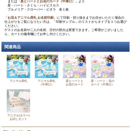
または「
星とハートとお花のカード（中厚口）
」より
星・ハート・さくら・ハイビスカス
プルメリア・クローバー・ビオラ 各１枚
「
お花＆アニマル席札 お名前印刷
」にて印刷・切り抜きまでお任せいただく場合の
仕上がりをご覧になりたい方は、「印刷サンプル」のリストからタイプを１つお選び
ください。
ゲストのお名前や二人の名前、日付の部分は変更できます。ご希望がございました
ら、カートの備考欄にてお申し付けください。
関連商品
アニマル席札
アニマル席札
星とハートと
星・ハート・花の
（中厚口）
お花のカード
カード（中厚口）
アニマル(カラー)
お試しセット