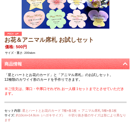
お花＆アニマル席札 お試しセット
価格
:
500円
サイズ・重さ
:
200sbm
商品情報
「星とハートとお花のカード」と「アニマル席札」のお試しセット。
12種類のカワイイ形のカードを手作りできます。
※ご注文は、薄口・中厚口それぞれ お一人様 1セットまでとさせていただき
ます。
セット内容
:
星とハートとお花のカード 7種×各1枚 ＋ アニマル席札 5種×各1枚
サイズ
:
約10cm×14.8cm（ハガキサイズ） ※切り抜き後のサイズは形により異なり
ます