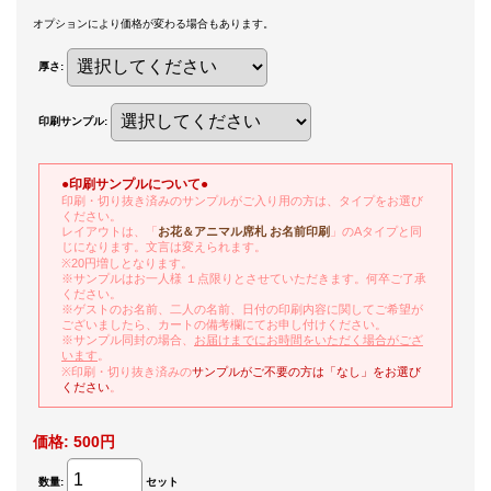
オプションにより価格が変わる場合もあります。
厚さ
:
印刷サンプル
:
●印刷サンプルについて●
印刷・切り抜き済みのサンプルがご入り用の方は、タイプをお選び
ください。
レイアウトは、「
お花＆アニマル席札 お名前印刷
」のAタイプと同
じになります。文言は変えられます。
※20円増しとなります。
※サンプルはお一人様 １点限りとさせていただきます。何卒ご了承
ください。
※ゲストのお名前、二人の名前、日付の印刷内容に関してご希望が
ございましたら、カートの備考欄にてお申し付けください。
※サンプル同封の場合、
お届けまでにお時間をいただく場合がござ
います
。
※印刷・切り抜き済みの
サンプルがご不要の方は「なし」をお選び
ください
。
価格
:
500円
数量
:
セット