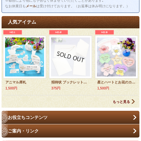
※都合により他にも予告なく休ませていただくことがあります｡
なお休業日も
メール
は受け付けております。（お返事は休み明けになります。）
人気アイテム
アニマル席札
招待状 ブックレットセット（白無地）
星とハートとお花のカード
1,500円
375円
1,500円
もっと見る
お役立ちコンテンツ
ご案内・リンク