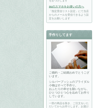
をおつけします
auのスマホをお使いの方へ
「指定受信リスト設定」にて当店
からのメールを受信できるよう設
定をお願いします
手作りしてます
ご婚約・ご結婚おめでとうござ
います。
シルバーブッシュのブライダル
小物はすべて手作り。
おふたりの幸せを願いながら、
ひとつひとつ心を込めてお作り
しています。
一部の商品を除き、ご注文をいた
だいてからお作りします。お届け