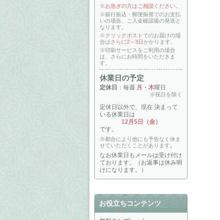
※
お急ぎの方はご相談ください
。
※銀行振込・郵便振替でのお支払
いの場合、ご入金確認後の発送と
なります。
※
クリックポスト
でのお届けの場
合は
さらに2～3日
かかります。
※印刷サービスをご利用の場合
は、さらにお時間をいただきま
す。
休業日の予定
定休日
：毎週
月
・
木
曜日
※祝日を除く
定休日以外で、現在 決まって
いる休業日は
12月5日（金）
です。
※都合により他にも予告なく休ま
せていただくことがあります｡
なお休業日も
メール
は受け付け
ております。（お返事は休み明
けになります。）
お役立ちコンテンツ