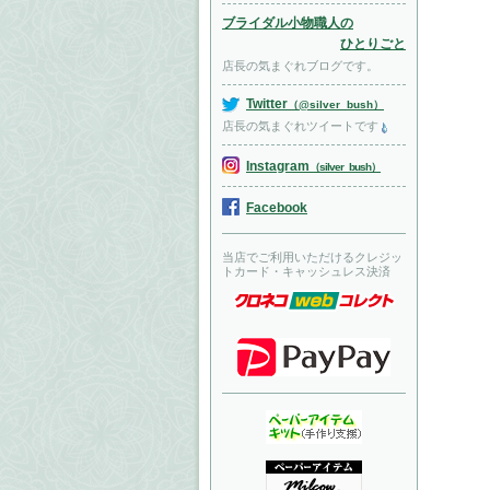
ブライダル小物職人の
ひとりごと
店長の気まぐれブログです。
Twitter
（@silver_bush）
店長の気まぐれツイートです
Instagram
（silver_bush）
Facebook
当店でご利用いただけるクレジッ
トカード・キャッシュレス決済