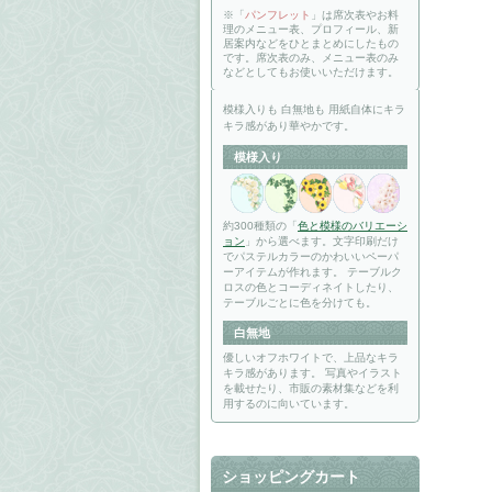
※「
パンフレット
」は席次表やお料
理のメニュー表、プロフィール、新
居案内などをひとまとめにしたもの
です。席次表のみ、メニュー表のみ
などとしてもお使いいただけます。
模様入りも 白無地も 用紙自体にキラ
キラ感があり華やかです。
模様入り
約300種類の「
色と模様のバリエーシ
ョン
」から選べます。文字印刷だけ
でパステルカラーのかわいいペーパ
ーアイテムが作れます。 テーブルク
ロスの色とコーディネイトしたり、
テーブルごとに色を分けても。
白無地
優しいオフホワイトで、上品なキラ
キラ感があります。 写真やイラスト
を載せたり、市販の素材集などを利
用するのに向いています。
ショッピングカート