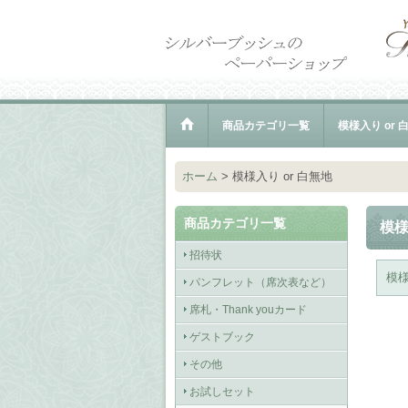
商品カテゴリ一覧
模様入り or 
ホーム
>
模様入り or 白無地
商品カテゴリ一覧
模様
招待状
模
パンフレット（席次表など）
席札・Thank youカード
ゲストブック
その他
お試しセット