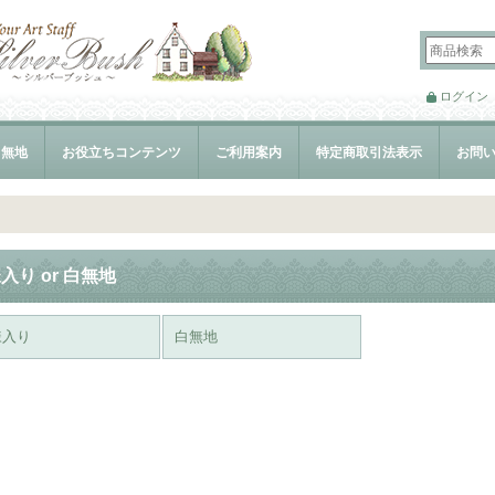
ログイン
白無地
お役立ちコンテンツ
ご利用案内
特定商取引法表示
お問
入り or 白無地
様入り
白無地