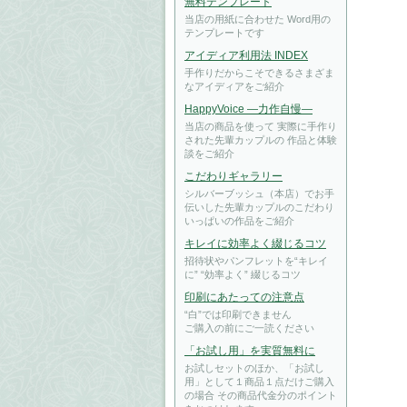
無料テンプレート
当店の用紙に合わせた Word用の
テンプレートです
アイディア利用法 INDEX
手作りだからこそできるさまざま
なアイディアをご紹介
HappyVoice ―力作自慢―
当店の商品を使って 実際に手作り
された先輩カップルの 作品と体験
談をご紹介
こだわりギャラリー
シルバーブッシュ（本店）でお手
伝いした先輩カップルのこだわり
いっぱいの作品をご紹介
キレイに効率よく綴じるコツ
招待状やパンフレットを“キレイ
に” “効率よく” 綴じるコツ
印刷にあたっての注意点
“白”では印刷できません
ご購入の前にご一読ください
「お試し用」を実質無料に
お試しセットのほか、「お試し
用」として１商品１点だけご購入
の場合 その商品代金分のポイント