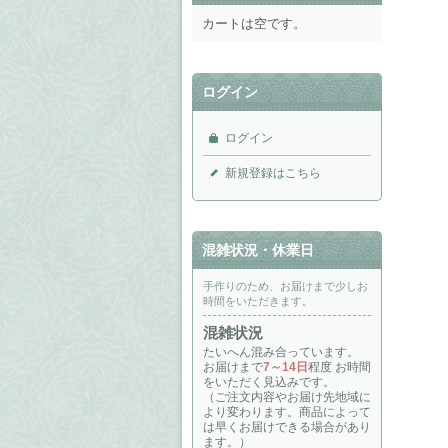
カートは空です。
ログイン
ログイン
新規登録はこちら
混雑状況・休業日
手作りのため、お届けまで少しお
時間をいただきます。
混雑状況
たいへん混み合っています。
お届けまで
7～14日
程度 お時間
をいただく見込みです。
（ご注文内容やお届け先地域に
より変わります。商品によって
は早くお届けできる場合があり
ます。）