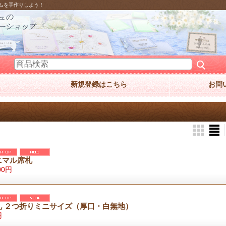
ムを手作りしよう！
新規登録はこちら
お問
ニマル席札
00円
札 ２つ折りミニサイズ（厚口・白無地）
円