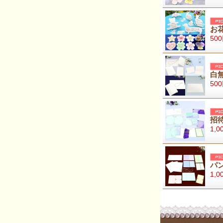
お
50
白
50
招
1,0
パ
1,0