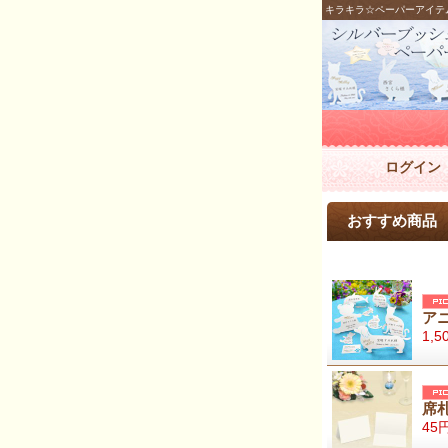
キラキラ☆ペーパーアイテ
ログイン
おすすめ商品
ア
1,5
席
45