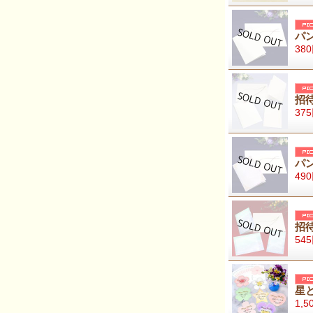
パ
38
招
37
パ
49
招
54
星
1,5